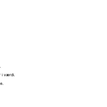
.
 i værdi.
e.