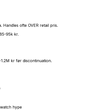
 Handles ofte OVER retail pris.
85-95k kr.
1.2M kr før discontinuation.
)
nwatch hype