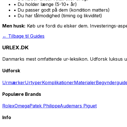
• Du holder længe (5-10+ år)
• Du passer godt på dem (kondition matters)
• Du har tålmodighed (timing og likviditet)
Men husk:
Køb ure fordi du elsker dem. Investerings-aspe
← Tilbage til Guides
URLEX.DK
Danmarks mest omfattende ur-leksikon. Udforsk luksus u
Udforsk
Urmærker
Urtyper
Komplikationer
Materialer
Begynderguid
Populære Brands
Rolex
Omega
Patek Philippe
Audemars Piguet
Info