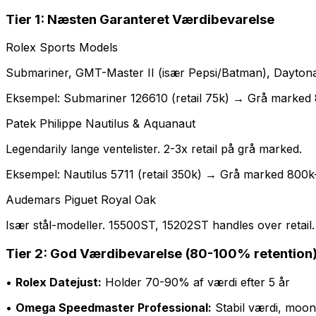
Tier 1: Næsten Garanteret Værdibevarelse
Rolex Sports Models
Submariner, GMT-Master II (især Pepsi/Batman), Daytona.
Eksempel: Submariner 126610 (retail 75k) → Grå marked 
Patek Philippe Nautilus & Aquanaut
Legendarily lange ventelister. 2-3x retail på grå marked.
Eksempel: Nautilus 5711 (retail 350k) → Grå marked 800k-
Audemars Piguet Royal Oak
Især stål-modeller. 15500ST, 15202ST handles over retail.
Tier 2: God Værdibevarelse (80-100% retention
•
Rolex Datejust:
Holder 70-90% af værdi efter 5 år
•
Omega Speedmaster Professional:
Stabil værdi, moo