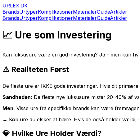
URLEX.DK
Brands
Urtyper
Komplikationer
Materialer
Guide
Artikler
Brands
Urtyper
Komplikationer
Materialer
Guide
Artikler
📈 Ure som Investering
Kan luksusure være en god investering? Ja - men kun hvi
⚠️ Realiteten Først
De fleste ure er IKKE gode investeringer. Hvis dit primære 
Sandheden:
De fleste nye luksusure mister 20-40% af værd
Men:
Visse ure fra specifikke brands kan være fremragend
→ Køb ure du elsker at bære. Hvis de også holder værdi, 
💎 Hvilke Ure Holder Værdi?