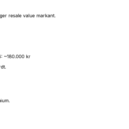
øger resale value markant.
4: ~180.000 kr
dt.
mium.