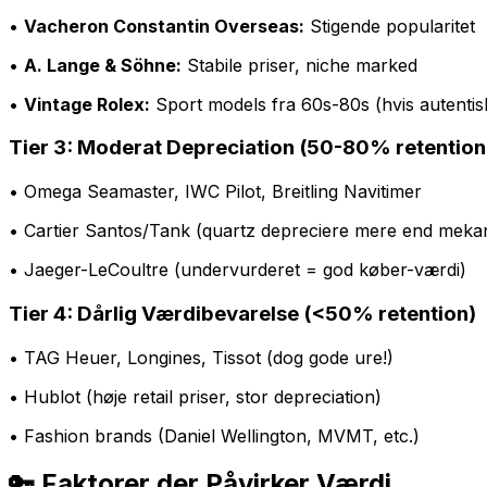
•
Vacheron Constantin Overseas:
Stigende popularitet
•
A. Lange & Söhne:
Stabile priser, niche marked
•
Vintage Rolex:
Sport models fra 60s-80s (hvis autentis
Tier 3: Moderat Depreciation (50-80% retention
• Omega Seamaster, IWC Pilot, Breitling Navitimer
• Cartier Santos/Tank (quartz depreciere mere end meka
• Jaeger-LeCoultre (undervurderet = god køber-værdi)
Tier 4: Dårlig Værdibevarelse (<50% retention)
• TAG Heuer, Longines, Tissot (dog gode ure!)
• Hublot (høje retail priser, stor depreciation)
• Fashion brands (Daniel Wellington, MVMT, etc.)
🔑 Faktorer der Påvirker Værdi