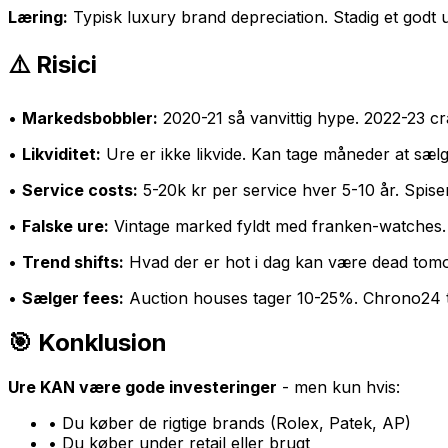
Læring:
Typisk luxury brand depreciation. Stadig et godt ur
⚠️ Risici
•
Markedsbobbler:
2020-21 så vanvittig hype. 2022-23 c
•
Likviditet:
Ure er ikke likvide. Kan tage måneder at sælge 
•
Service costs:
5-20k kr per service hver 5-10 år. Spiser
•
Falske ure:
Vintage marked fyldt med franken-watches. Au
•
Trend shifts:
Hvad der er hot i dag kan være dead tomor
•
Sælger fees:
Auction houses tager 10-25%. Chrono24 t
🎯 Konklusion
Ure KAN være gode investeringer
- men kun hvis:
• Du køber de rigtige brands (Rolex, Patek, AP)
• Du køber under retail eller brugt