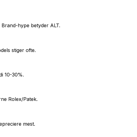
. Brand-hype betyder ALT.
els stiger ofte.
di 10-30%.
rne Rolex/Patek.
depreciere mest.